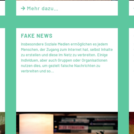
Mehr dazu…

FAKE NEWS
Insbesondere Soziale Medien ermöglichen es jedem
Menschen, der Zugang zum Internet hat, selbst Inhalte
zu erstellen und diese im Netz zu verbreiten. Einige
Individuen, aber auch Gruppen oder Organisationen
nutzen dies, um gezielt falsche Nachrichten zu
verbreiten und so...