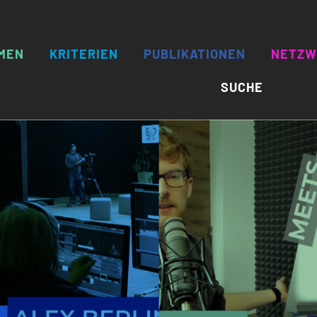
MEN
KRITERIEN
PUBLIKATIONEN
NETZW
SUCHE
TERIEN GELINGENDER BEWEGTBILDUNG
LERNZIELE
BEWEGTBILDUNG DENKEN
SELBS
MENBEDINGUNGEN
THEMENWAHL
WEBVIDEOREIHE BEWEGTB
ZEITLE
HODEN
HALTUNG
FACHTAGUNG 2018
MITGLI
E SPEECH
ZIELGRUPPENORIENTIERUNG
FACHTAGUNG 2016
E NEWS
PARTIZIPATION
DER
IDENTIFIKATION
INTERAKTION
REICHWEITE
ANSCHLUSSFÄHIGKEIT
KRITERIEN ZUM HERUNTERLADEN