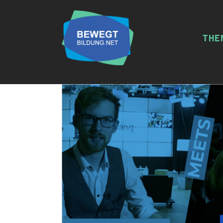
THE
KRI
RAH
MET
HAT
FAK
GEN