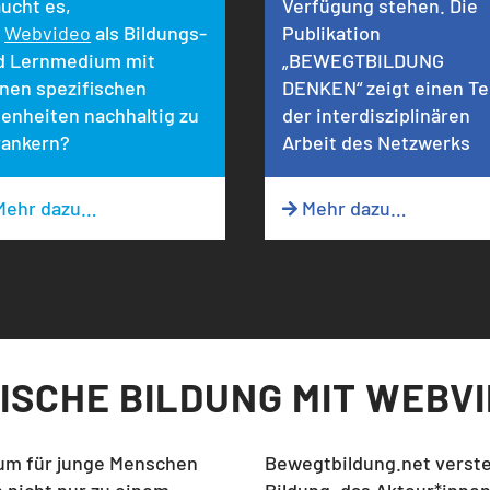
ucht es,
Verfügung stehen. Die
m
Webvideo
als Bildungs-
Publikation
d Lernmedium mit
„BEWEGTBILDUNG
inen spezifischen
DENKEN“ zeigt einen Tei
enheiten nachhaltig zu
der interdisziplinären
rankern?
Arbeit des Netzwerks
ehr dazu…
Mehr dazu…

ISCHE BILDUNG MIT
WEBVI
ium für junge Menschen
Bewegtbildung.net versteh
 nicht nur zu einem
Bildung, das Akteur*inne