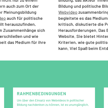
ern auch zum Ort der
Bildung und politische B
er Meinungsbildung
Webvideo
zusammenbringt
deo
auch für politische
begleitete es das Mediu
ilt herauszufinden,
kritisch, diskutierte die 
hen Zusammenhänge sich
Herausforderungen. Das E
erschließen und wie
Website. Sie bietet Hint
beit das Medium für ihre
Kriterien, wie gute politi
kann. Viel Spaß beim Ent
RAHMENBEDINGUNGEN
Um über den Einsatz von Webvideos in politischer
Bildung nachdenken zu können, ist es unumgänglich,