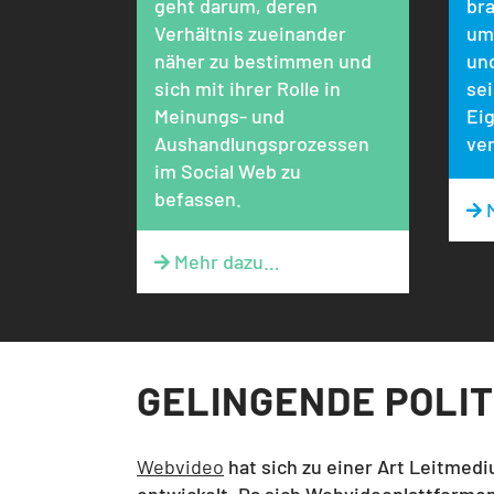
geht darum, deren
bra
Verhältnis zueinander
u
näher zu bestimmen und
un
sich mit ihrer Rolle in
se
Meinungs- und
Eig
Aushandlungsprozessen
ve
im Social Web zu
befassen.
M

Mehr dazu…

GELINGENDE POLIT
Webvideo
hat sich zu einer Art Leitmed
entwickelt. Da sich Webvideoplattformen