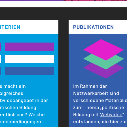
ITERIEN
PUBLIKATIONEN
s macht ein
Im Rahmen der
olgreiches
Netzwerkarbeit sind
bvideoangebot in der
verschiedene Materiali
itischen Bildung
zum Thema „politische
gentlich aus? Welche
Bildung mit
Webvideo
“
hmenbedingungen
entstanden, die hier zu