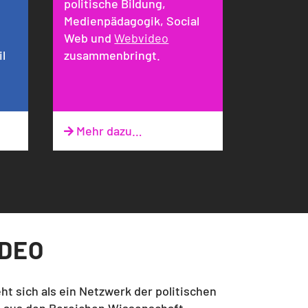
politische Bildung,
Medienpädagogik, Social
Web und
Webvideo
l
zusammenbringt.
Mehr dazu…

DEO
t sich als ein Netzwerk der politischen
n aus den Bereichen Wissenschaft,