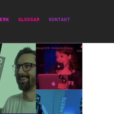

ERK
GLOSSAR
KONTAKT
TVERSTÄNDNIS
ILDUNG
ISTE
EDER