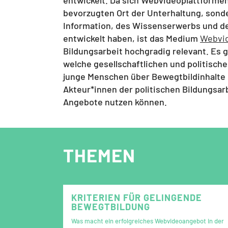
bevorzugten Ort der Unterhaltung, sond
Information, des Wissenserwerbs und d
entwickelt haben, ist das Medium
Webvi
Bildungsarbeit hochgradig relevant. Es g
welche gesellschaftlichen und politisc
junge Menschen über Bewegtbildinhalte 
Akteur*innen der politischen Bildungsar
Angebote nutzen können.
THEMEN
KRITERIEN FÜR GELINGENDE
BEWEGTBILDUNG
Was macht ein erfolgreiches Webvideoangebot in der