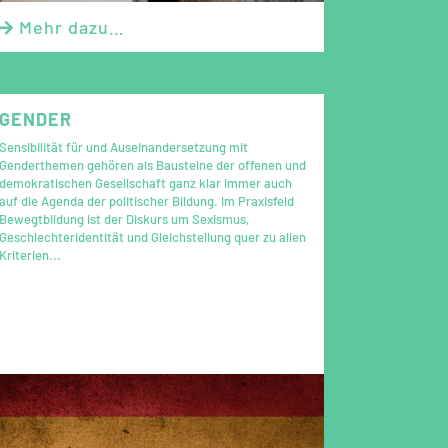
Mehr dazu…

GENDER
Sensibilität für und Auseinandersetzung mit
Genderthemen gehören als Bausteine der offenen und
demokratischen Gesellschaft ganz klar immer auch
auf die Agenda der politischer Bildung. Im Praxisfeld
Bewegtbildung ist der Diskurs um Sexismus,
Geschlechteridentität und Gleichstellung quer zu allen
Kriterien...