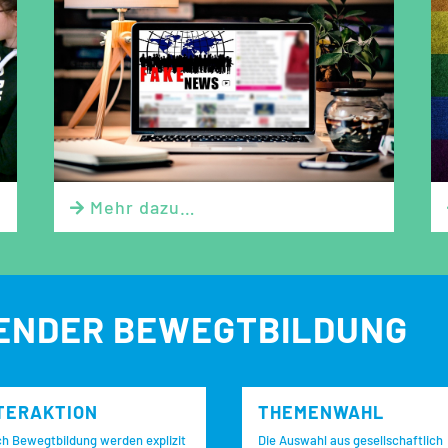
Mehr dazu…

GENDER BEWEGTBILDUNG
TERAKTION
THEMENWAHL
h Bewegtbildung werden explizit
Die Auswahl aus gesellschaftlich