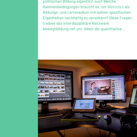
politischen Bildung eigentlich aus? Welche
Rahmenbedingungen braucht es, um
Webvideo
als
Bildungs- und Lernmedium mit seinen spezifischen
Eigenheiten nachhaltig zu verankern? Diese Fragen
treiben das interdisziplinäre Netzwerk
bewegtbildung.net um. Allein die quantitative...