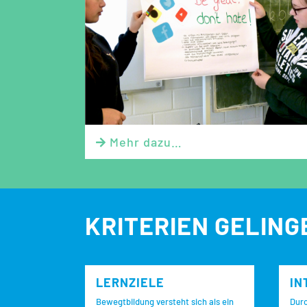
Mehr dazu…

KRITERIEN GELIN
LERNZIELE
IN
Bewegtbildung versteht sich als ein
Durc