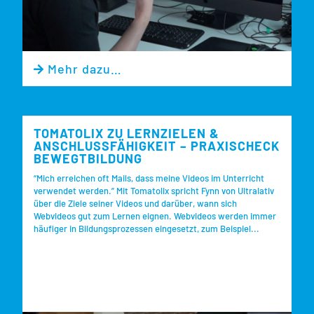
Mehr dazu…

TOMATOLIX ZU LERNZIELEN &
ANSCHLUSSFÄHIGKEIT – PRAXISCHECK
BEWEGTBILDUNG
“Mich erreichen oft Mails, dass meine Videos im Unterricht
verwendet werden.” Mit Tomatolix spricht Fynn von Ultralativ
über die Ziele seiner Videos und darüber, wann sich
Webvideos gut zum Lernen eignen. Webvideos werden immer
häufiger in Bildungsprozessen eingesetzt, zum Beispiel...