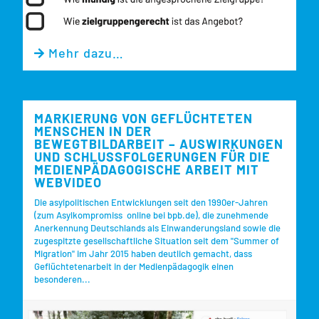
Mehr dazu…

MARKIERUNG VON GEFLÜCHTETEN
MENSCHEN IN DER
BEWEGTBILDARBEIT – AUSWIRKUNGEN
UND SCHLUSSFOLGERUNGEN FÜR DIE
MEDIENPÄDAGOGISCHE ARBEIT MIT
WEBVIDEO
Die asylpolitischen Entwicklungen seit den 1990er-Jahren
(zum Asylkompromiss online bei bpb.de), die zunehmende
Anerkennung Deutschlands als Einwanderungsland sowie die
zugespitzte gesellschaftliche Situation seit dem "Summer of
Migration" im Jahr 2015 haben deutlich gemacht, dass
Geflüchtetenarbeit in der Medienpädagogik einen
besonderen...