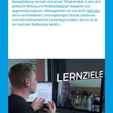
Bewegtbildung versteht sich als ein Tätigkeitsfeld, in dem sich
politische Bildung und Medienpädagogik begegnen und
gegenseitig ergänzen; Bildungsarbeit mit und durch
Webvideo
will in verschiedenen Lernumgebungen (formal, nonformal
und informell) bestimmte Lernerfolge erzielen. Darum ist es
von zentraler Bedeutung, bereits...