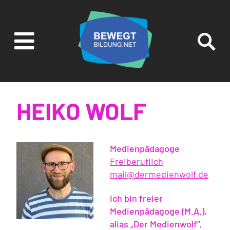

SUCHEN UND
FILTERN
HEIKO WOLF
Medienpädagoge
Freiberuflich
mail@dermedienwolf.de
Ich bin freier
Medienpädagoge (M.A.),
alias „Der Medienwolf“,