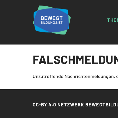
THE
KRI
RAH
MET
FALSCHMELDU
HAT
FAK
GEN
Unzutreffende Nachrichtenmeldungen, of
CC-BY 4.0 NETZWERK BEWEGTBILD