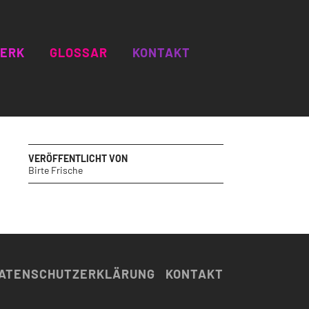

ERK
GLOSSAR
KONTAKT
TVERSTÄNDNIS
ILDUNG
ISTE
EDER
VERÖFFENTLICHT VON
Birte Frische
ATENSCHUTZERKLÄRUNG
KONTAKT